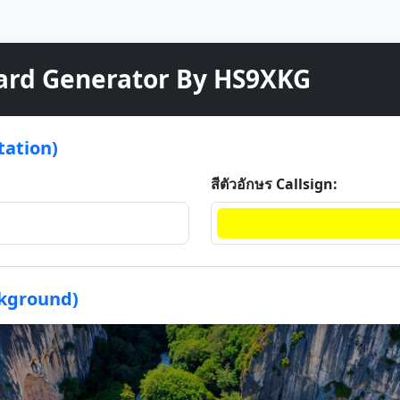
ard Generator By HS9XKG
tation)
สีตัวอักษร Callsign:
ackground)